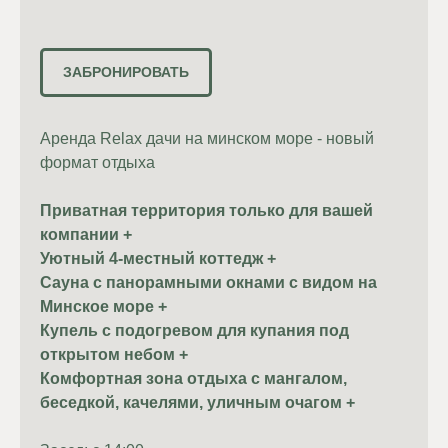
повысит кредит дове
Решением может быть
ЗАБРОНИРОВАТЬ
цвет.
Аренда Relax дачи на минском море - новый
5.4 Истории успеха
формат отдыха
Попросите ваших кли
продукт, чего они до
Приватная территория только для вашей
компании +
Уютный 4-местный коттедж +
5.5 Команда
Сауна с панорамными окнами с видом на
Покажите фото коман
Минское море +
люди. Используйте 
Купель с подогревом для купания под
открытом небом +
Комфортная зона отдыха с мангалом,
5.6 Часто задаваем
беседкой, качелями, уличным очагом +
Сформулируйте стра