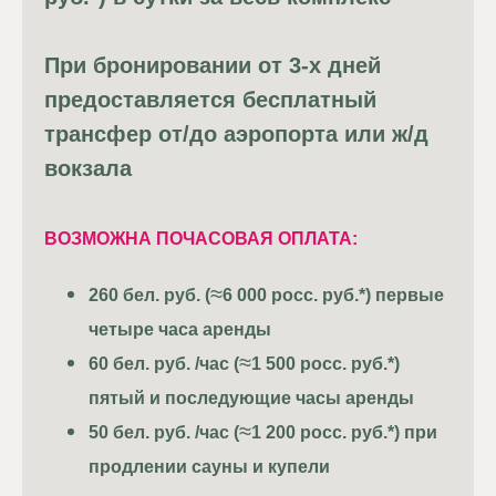
5. Блоки доверия
Часто пользователь 
При бронировании от 3-х дней
доверия.
предоставляется бесплатный
трансфер от/до аэропорта или ж/д
5.1 Отзывы клиентов
вокзала
Отклики от реальных
свой опыт взаимодей
ВОЗМОЖНА ПОЧАСОВАЯ ОПЛАТА:
фотографию, имя и д
≈
260
бел. руб. (
6 000 росс. руб.*) первые
5.2 Гарантии и серт
четыре часа аренды
Разместите информа
≈
60
бел. руб. /час (
1 500 росс. руб.*)
и письма с благодар
пятый и последующие часы аренды
≈
50
бел. руб. /час (
1 200 росс. руб.*) при
5.3 Партнеры
продлении сауны и купели
Если среди пользова